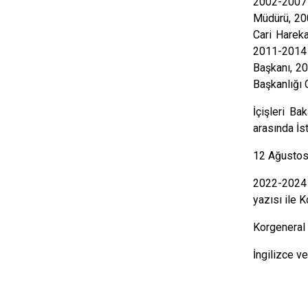
2002-2007 
Müdürü, 200
Cari Harek
2011-2014 y
Başkanı, 20
Başkanlığı 
İçişleri Ba
arasında İs
12 Ağustos 
2022-2024 y
yazısı ile
Ko
Korgeneral 
İngilizce ve