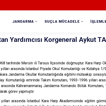
JANDARMA
SUÇLA MÜCADELE
İŞLEML
an Yardımcısı Korgeneral Aykut T
968 tarihinde Mersin ili Tarsus İlçesinde doğmuştur. Kara Harp 
ılları arasında İstanbul Piyade Okul Komutanlığı ve Kütahya 1/9
kara Jandarma Okullar Komutanlığında eğitimi müteakip sırasıyla
Alay Komutanlığı emrinde Takım Komutanı, 1993-1996 yılları a
rı arasında Kahramanmaraş Jandarma Komando Bölük Komutanı, 199
arak görev yapmıştır.
yılları arasında İstanbul Kara Harp Akademisinde eğitim görm