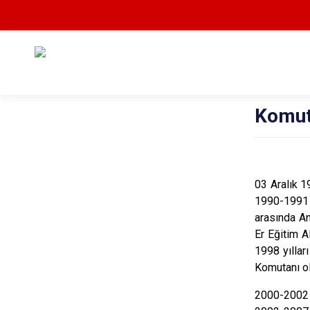
Komut
03 Aralık 1
1990-1991 y
arasında An
Er Eğitim 
1998 yılla
Komutanı ol
2000-2002 