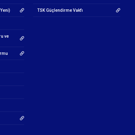
 Yeni)
TSK Güçlendirme Vakfı
ru ve
Formu