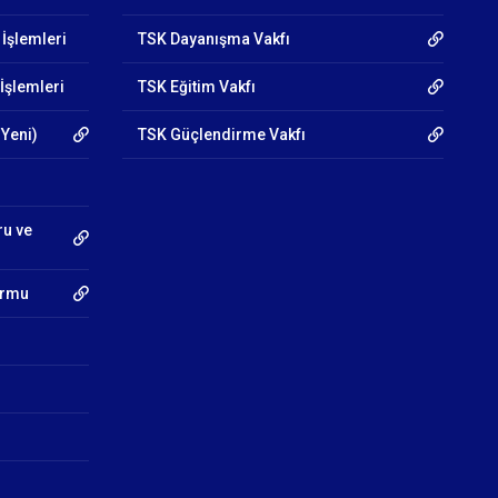
 İşlemleri
TSK Dayanışma Vakfı
İşlemleri
TSK Eğitim Vakfı
 Yeni)
TSK Güçlendirme Vakfı
ru ve
Formu