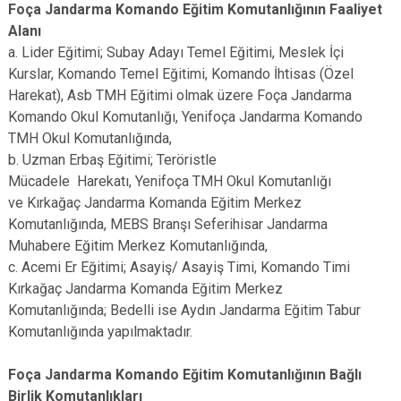
Foça Jandarma Komando Eğitim Komutanlığının Faaliyet
Alanı
a. Lider Eğitimi;
Subay Adayı Temel Eğitimi,
Meslek İçi
Kurslar,
Komando Temel Eğitimi,
Komando İhtisas (Özel
Harekat), Asb TMH Eğitimi olmak üzere Foça Jandarma
Komando Okul Komutanlığı, Yenifoça Jandarma Komando
TMH Okul Komutanlığında,
b. Uzman Erbaş Eğitimi;
Teröristle
Mücadele
Harekatı,
Yenifoça TMH Okul Komutanlığı
ve
Kırkağaç
Jandarma Komanda Eğitim Merkez
Komutanlığı
nda, MEBS Branşı Seferihisar Jandarma
Muhabere Eğitim Merkez Komutanlığında,
c. Acemi Er Eğitimi; Asayiş/ Asayiş Timi, Komando Timi
Kırkağaç
Jandarma Komanda Eğitim Merkez
Komutanlığı
nda; Bedelli ise
Aydın Jandarma Eğitim Tabur
Komutanlığında yapılmaktadır.
Foça Jandarma Komando Eğitim Komutanlığının Bağlı
Birlik Komutanlıkları