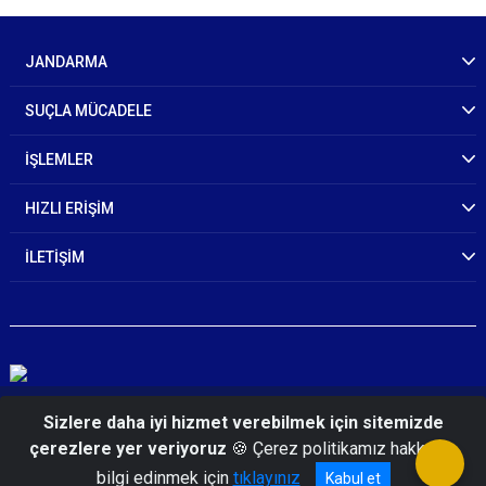
JANDARMA
SUÇLA MÜCADELE
İŞLEMLER
HIZLI ERİŞİM
İLETİŞİM
© 2026 T.C. İçişleri Bakanlığı Jandarma Genel
Sizlere daha iyi hizmet verebilmek için sitemizde
Komutanlığı
çerezlere yer veriyoruz
🍪 Çerez politikamız hakkında
bilgi edinmek için
tıklayınız
Kabul et